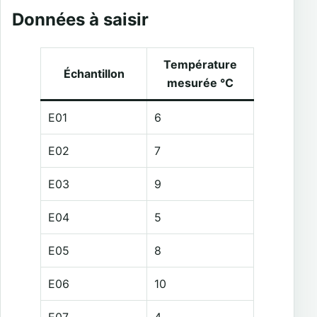
Données à saisir
Température
Échantillon
mesurée °C
E01
6
E02
7
E03
9
E04
5
E05
8
E06
10
E07
4