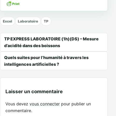
Excel
Laboratoire
TP
Navigation de l’article
TP EXPRESS LABORATOIRE (1h)(DS) – Mesure
d’acidité dans des boissons
Quels suites pour l’humanité à travers les
intelligences artificielles ?
Laisser un commentaire
Vous devez
vous connecter
pour publier un
commentaire.