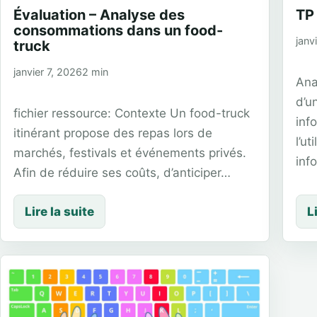
Évaluation – Analyse des
TP
consommations dans un food-
janv
truck
janvier 7, 2026
2 min
Ana
d’u
fichier ressource: Contexte Un food-truck
inf
itinérant propose des repas lors de
l’u
marchés, festivals et événements privés.
inf
Afin de réduire ses coûts, d’anticiper…
Lire la suite
L