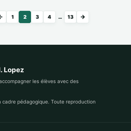
age précédente
Page suivante
←
→
1
2
3
4
…
13
. Lopez
 accompagner les élèves avec des
n cadre pédagogique. Toute reproduction