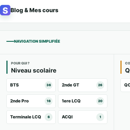
Aller au contenu
Blog & Mes cours
NAVIGATION SIMPLIFIÉE
POUR QUI ?
CO
Niveau scolaire
BTS
2nde GT
Q
36
26
2nde Pro
1ere LCQ
16
20
Terminale LCQ
ACQI
6
1