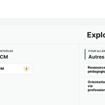
Expl
NTRÔLES
POUR ALLER
QCM
Autres
Ressourc
CM
2
pédagogi
Orientatio
vie
professio