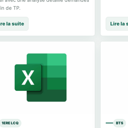
fin de TP.
ire la suite
Lire la 
1ERE LCQ
BTS