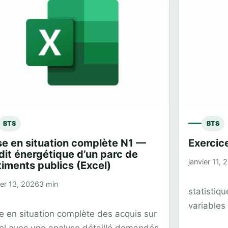
BTS
BTS
se en situation complète N1 —
Exercice
dit énergétique d’un parc de
janvier 11, 
timents publics (Excel)
ier 13, 2026
3 min
statistiqu
variables 
e en situation complète des acquis sur
el avec une analyse détaillé demandés