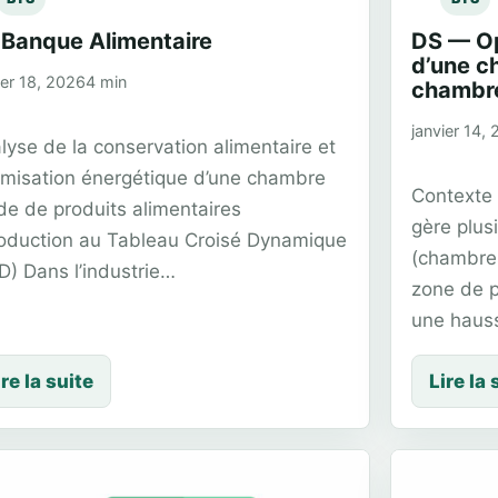
 Banque Alimentaire
DS — Op
d’une ch
ier 18, 2026
4 min
chambre
janvier 14,
lyse de la conservation alimentaire et
imisation énergétique d’une chambre
Contexte 
ide de produits alimentaires
gère plus
roduction au Tableau Croisé Dynamique
(chambres
D) Dans l’industrie…
zone de p
une haus
ire la suite
Lire la 