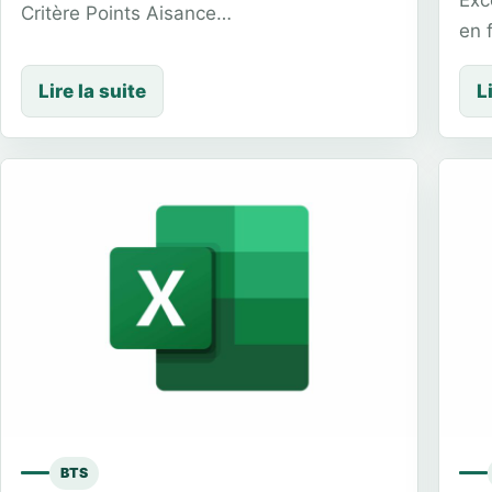
Critère Points Aisance…
en 
Lire la suite
L
BTS