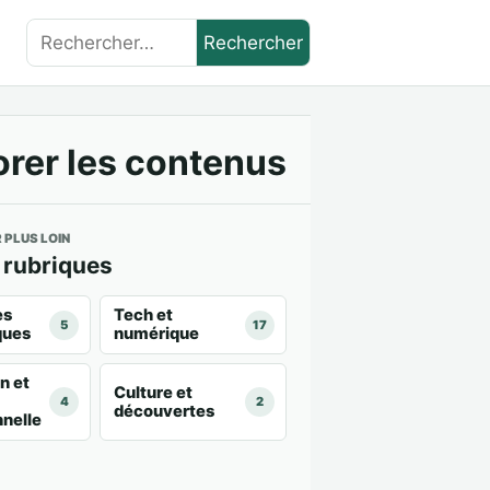
Rechercher :
orer les contenus
 PLUS LOIN
 rubriques
es
Tech et
5
17
ques
numérique
n et
Culture et
4
2
découvertes
nnelle