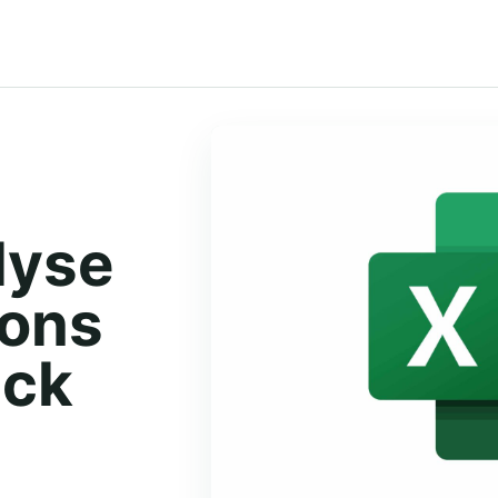
lyse
ons
uck