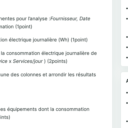
entes pour l’analyse :
Fournisseur, Date
ation (1point)
on électrique journalière (Wh) (1point)
 la consommation électrique journalière de
vice
x
Services/jour
) (2points)
ne des colonnes et arrondir les résultats
t les équipements dont la consommation
ints)