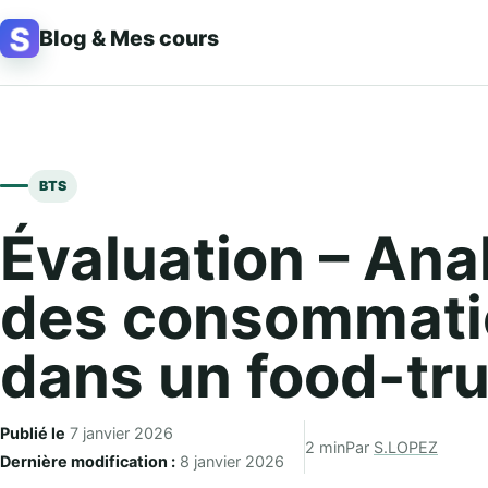
Aller au contenu
Blog & Mes cours
BTS
Évaluation – Ana
des consommati
dans un food-tr
Publié le
7 janvier 2026
2 min
Par
S.LOPEZ
Dernière modification :
8 janvier 2026