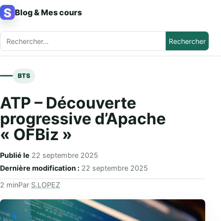
Aller au contenu
Blog & Mes cours
Rechercher :
BTS
ATP – Découverte
progressive d’Apache
« OFBiz »
Publié le
22 septembre 2025
Dernière modification :
22 septembre 2025
2 min
Par
S.LOPEZ